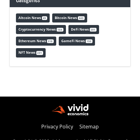
Altcoin News
Bitcoin News
49
443
Cryptocurrency News
DeFi News
164
201
Ethereum News
GameFi News
318
150
NFT News
231
Privacy Policy
Sitemap