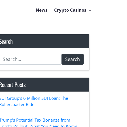
News
Crypto Casinos
Search
Search
Recent Posts
SUI Group's 6 Million SUI Loan: The
Rollercoaster Ride
Trump's Potential Tax Bonanza from
Crypto Rollout: What You Need to Know