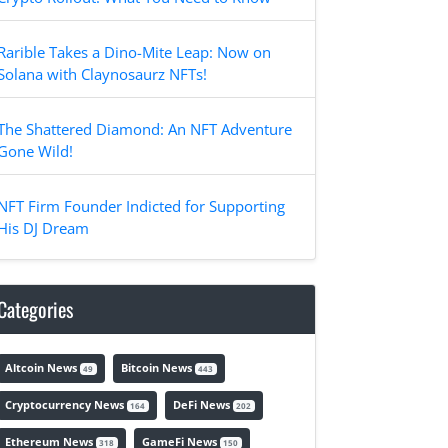
Rarible Takes a Dino-Mite Leap: Now on
Solana with Claynosaurz NFTs!
The Shattered Diamond: An NFT Adventure
Gone Wild!
NFT Firm Founder Indicted for Supporting
His DJ Dream
Categories
Altcoin News
Bitcoin News
49
443
Cryptocurrency News
DeFi News
164
202
Ethereum News
GameFi News
318
150