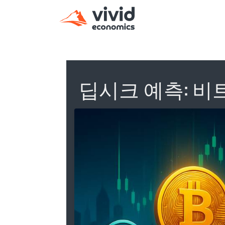
딥시크 예측: 비