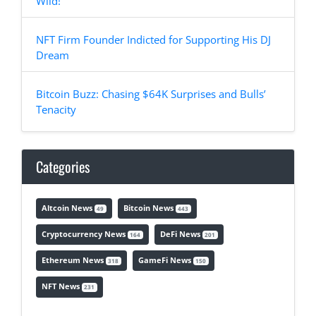
Wild!
NFT Firm Founder Indicted for Supporting His DJ
Dream
Bitcoin Buzz: Chasing $64K Surprises and Bulls’
Tenacity
Categories
Altcoin News
Bitcoin News
49
443
Cryptocurrency News
DeFi News
164
201
Ethereum News
GameFi News
318
150
NFT News
231