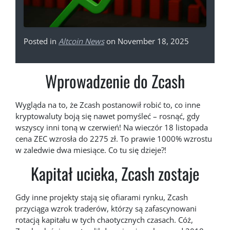
Posted in
Altcoin News
on November 18, 2025
Wprowadzenie do Zcash
Wygląda na to, że Zcash postanowił robić to, co inne
kryptowaluty boją się nawet pomyśleć – rosnąć, gdy
wszyscy inni toną w czerwień! Na wieczór 18 listopada
cena ZEC wzrosła do 2275 zł. To prawie 1000% wzrostu
w zaledwie dwa miesiące. Co tu się dzieje?!
Kapitał ucieka, Zcash zostaje
Gdy inne projekty stają się ofiarami rynku, Zcash
przyciąga wzrok traderów, którzy są zafascynowani
rotacją kapitału w tych chaotycznych czasach. Cóż,