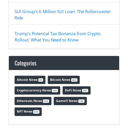
SUI Group's 6 Million SUI Loan: The Rollercoaster
Ride
Trump's Potential Tax Bonanza from Crypto
Rollout: What You Need to Know
Categories
Altcoin News
Bitcoin News
49
443
Cryptocurrency News
DeFi News
165
202
Ethereum News
GameFi News
318
150
NFT News
233